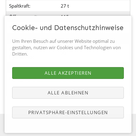
Spaltkraft:
27 t
Öffnungsweite:
115 cm
Cookie- und Datenschutzhinweise
Stempelvor-/rücklauf:
max. 16,2 / 15,3 cm/s
Pumpenleistung:
58 l/min
Um Ihren Besuch auf unserer Website optimal zu
gestalten, nutzen wir Cookies und Technologien von
Füllmenge
70 l
Dritten.
Hydrauliköl:
Spaltmesserlänge:
285 mm
ALLE AKZEPTIEREN
Eigengewicht:
615 kg
ALLE ABLEHNEN
PRIVATSPHÄRE-EINSTELLUNGEN